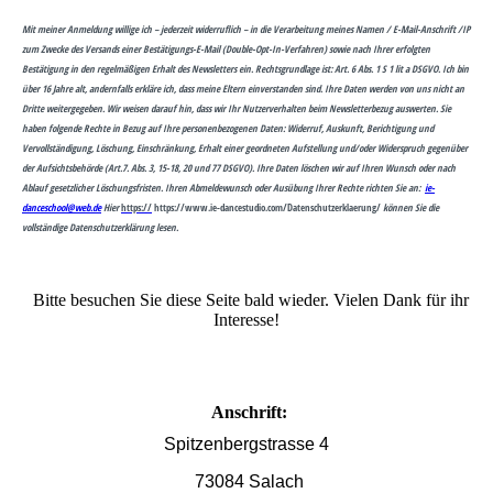
Mit meiner Anmeldung willige ich – jederzeit widerruflich – in die Verarbeitung meines Namen / E-Mail-Anschrift /IP
zum Zwecke des Versands einer Bestätigungs-E-Mail (Double-Opt-In-Verfahren) sowie nach Ihrer erfolgten
Bestätigung in den regelmäßigen Erhalt des Newsletters ein. Rechtsgrundlage ist: Art. 6 Abs. 1 S 1 lit a DSGVO. Ich bin
über 16 Jahre alt, andernfalls erkläre ich, dass meine Eltern einverstanden sind. Ihre Daten werden von uns nicht an
Dritte weitergegeben. Wir weisen darauf hin, dass wir Ihr Nutzerverhalten beim Newsletterbezug auswerten. Sie
haben folgende Rechte in Bezug auf Ihre personenbezogenen Daten: Widerruf, Auskunft, Berichtigung und
Vervollständigung, Löschung, Einschränkung, Erhalt einer geordneten Aufstellung und/oder Widerspruch gegenüber
der Aufsichtsbehörde (Art.7. Abs. 3, 15-18, 20 und 77 DSGVO). Ihre Daten löschen wir auf Ihren Wunsch oder nach
Ablauf gesetzlicher Löschungsfristen. Ihren Abmeldewunsch oder Ausübung Ihrer Rechte richten Sie an:
ie-
danceschool@web.de
Hier
https://
https://www.ie-dancestudio.com/Datenschutzerklaerung/
können Sie die
vollständige Datenschutzerklärung lesen.
Bitte besuchen Sie diese Seite bald wieder. Vielen Dank für ihr
Interesse!
Anschrift:
Spitzenbergstrasse 4
73084 Salach